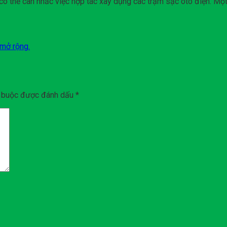
có thể cân nhắc việc hợp tác xây dụng các trạm sạc oto điện. Mộ
 mở rộng.
t buộc được đánh dấu
*