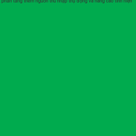
t phần tăng thêm nguồn thu nhập thụ động và nâng cao tính hiện