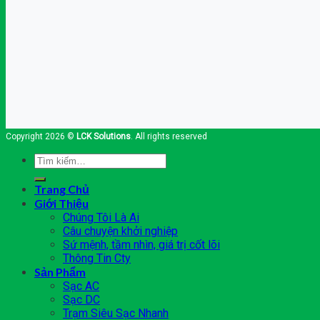
Copyright 2026 ©
LCK Solutions
. All rights reserved
Tìm
kiếm:
Trang Chủ
Giới Thiệu
Chúng Tôi Là Ai
Câu chuyện khởi nghiệp
Sứ mệnh, tầm nhìn, giá trị cốt lõi
Thông Tin Cty
Sản Phẩm
Sạc AC
Sạc DC
Trạm Siêu Sạc Nhanh