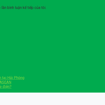
lần bình luận kế tiếp của tôi.
n tại Hải Phòng
t ASEAN
e điện?