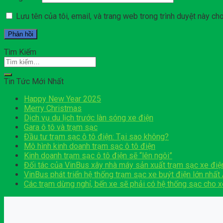
Lưu tên của tôi, email, và trang web trong trình duyệt này cho 
Tìm Kiếm
Tin Tức Mới Nhất
Happy New Year 2025
Merry Christmas
Dịch vụ du lịch trước làn sóng xe điện
Gara ô tô và trạm sạc
Đầu tư trạm sạc ô tô điện: Tại sao không?
Mô hình kinh doanh trạm sạc ô tô điện
Kinh doanh trạm sạc ô tô điện sẽ “lên ngôi”
Đối tác của VinBus xây nhà máy sản xuất trạm sạc xe điệ
VinBus phát triển hệ thống trạm sạc xe buýt điện lớn nhấ
Các trạm dừng nghỉ, bến xe sẽ phải có hệ thống sạc cho x