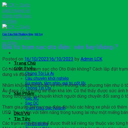
Skip
to
content
Các Câu Hỏi Thường Gặp
,
Hỗ Trợ
Đầu tư trạm sạc oto điện : nên hay không ?
Posted on
16/10/2023
16/10/2023
by
Admin LCK
Trang Chủ
Giới Thiệu
Có nên Đầu tư trạm sạc cho Oto Điện không? Cách lắp đặt trạm
Chúng Tôi Là Ai
dung và đầu tư.
Câu chuyện khởi nghiệp
Sứ mệnh, tầm nhìn, giá trị cốt lõi
Nhằm khuyến khích bảo vệ môi trường, các phương tiện như ô tô 
Thông Tin Cty
Âu đang có tỷ trọng xe điện khá lớn. Có thể thấy được sức ảnh hư
Sản Phẩm
trong tương lai và khuyến khích người dùng chuyển đổi sang ô tô
Sạc AC
Sạc DC
Tham gia vào lĩnh vực xe điện đòi hỏi các hãng xe phải có thêm 
Trạm Siêu Sạc Nhanh
USD. Tuy nhiên với tiềm năng trong tương lai như một miếng bán
Dịch Vụ
Tin Tức
Các trạm xe điện có thể được thiết kế riêng tùy thuộc vào từng h
Tin Cổ Đông